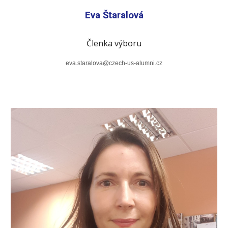
Eva Štaralová
Členka výboru
eva.staralova
@czech-us-alumni.cz