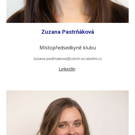
Zuzana Pastrňáková
Místopředsedkyně klubu
zuzana.pastrnakova@czech-us-alumni.cz
LinkedIn