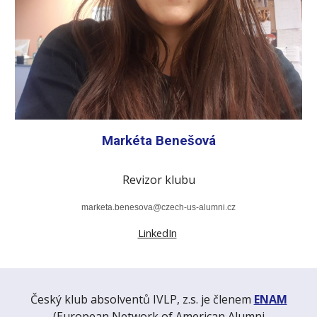
Markéta Benešová
Revizor klubu
marketa.benesova
@czech-us-alumni.cz
LinkedIn
Český klub absolventů IVLP, z.s. je členem
ENAM
(European Network of American Alumni