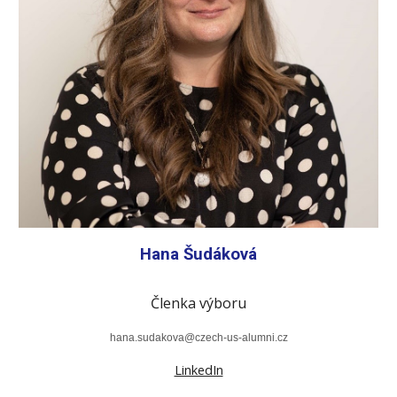
Hana Šudáková
Členka výboru
hana.sudakova
@czech-us-alumni.cz
LinkedIn