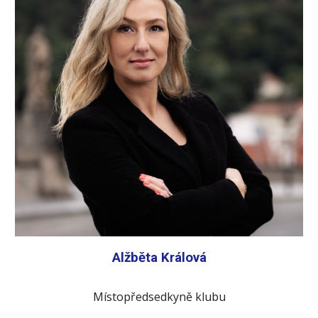
Alžběta Králová
Místopředsedkyně klubu